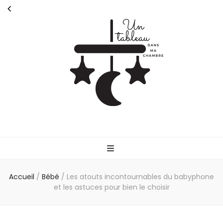
Untableaudans
Parlons de la parentalité
Accueil
/
Bébé
/
Les atouts incontournables du babyphone
et les astuces pour bien le choisir