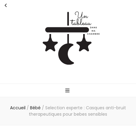
Untableaudans
Parlons de la parentalité
Accueil
/
Bébé
/
Selection experte : Casques anti-bruit
therapeutiques pour bebes sensibles