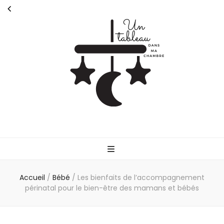
Untableaudans
Parlons de la parentalité
Accueil
/
Bébé
/
Les bienfaits de l’accompagnement
périnatal pour le bien-être des mamans et bébés