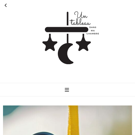
Untableaudans
Parlons de la parentalité