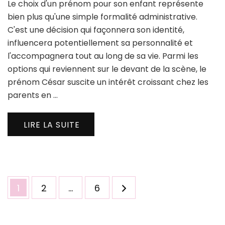
Le choix d'un prénom pour son enfant représente
bien plus qu'une simple formalité administrative.
C'est une décision qui façonnera son identité,
influencera potentiellement sa personnalité et
l'accompagnera tout au long de sa vie. Parmi les
options qui reviennent sur le devant de la scène, le
prénom César suscite un intérêt croissant chez les
parents en …
LIRE LA SUITE
Pagination
Page
Page
Page
1
2
…
6
des
publications