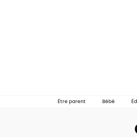
Untableaud
Parlons de la parentalité
Être parent
Bébé
Éd