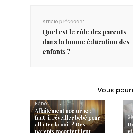
Navigation
d'article
Article précédent
Quel est le rôle des parents
dans la bonne éducation des
enfants ?
Vous pourr
Bébé
Allaitement nocturne :
B
faut-il réveiller bébé pour
allaiter la nuit ? Des
Un
parents racontent leur
et