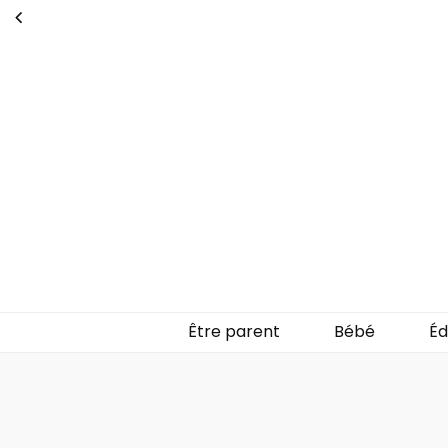
Untableaud
Parlons de la parentalité
Être parent
Bébé
Éd