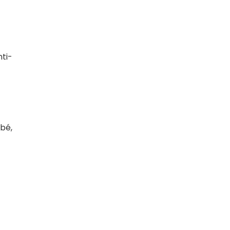
ti-
ébé,