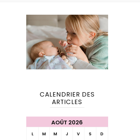
CALENDRIER DES
ARTICLES
AOÛT 2026
L
M
M
J
V
S
D