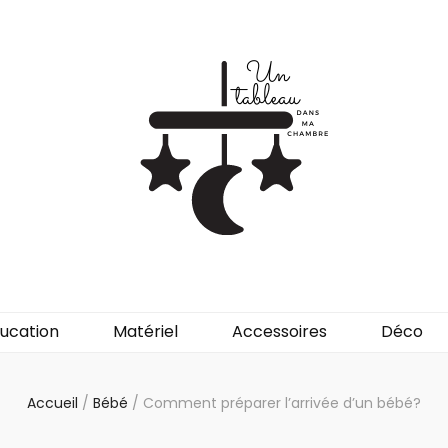
ansmachambre
ucation
Matériel
Accessoires
Déco
Accueil
/
Bébé
/
Comment préparer l’arrivée d’un bébé?