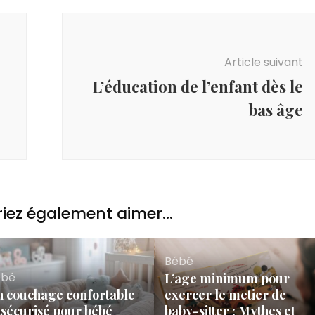
Article suivant
L’éducation de l’enfant dès le
bas âge
iez également aimer...
Bébé
ébé
L’age minimum pour
 couchage confortable
exercer le metier de
 sécurisé pour bébé
baby-sitter : Mythes et