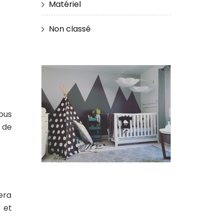
Matériel
Non classé
ous
 de
sera
 et