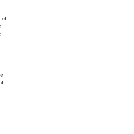
r et
s
t
de
nt