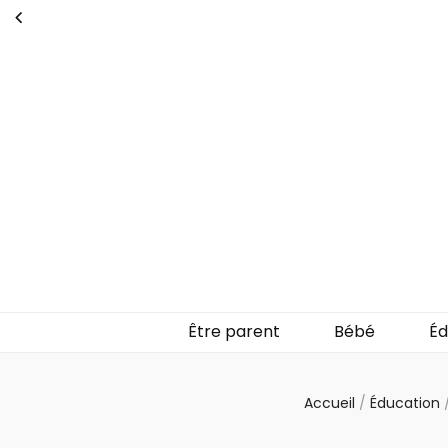
Untableaud
Parlons de la parentalité
Être parent
Bébé
Éd
Accueil
/
Éducation