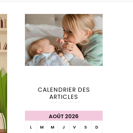
CALENDRIER DES
ARTICLES
AOÛT 2026
L
M
M
J
V
S
D