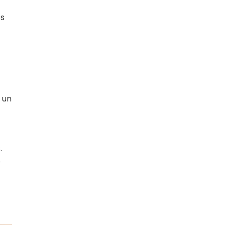
es
 un
.
e