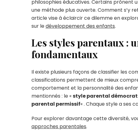
philosophies éducatives. Certains prônent u
une méthode plus ouverte. Comment s’y ret
article vise à éclaircir ce dilemme en explor
sur le
développement des enfants
.
Les styles parentaux : 
fondamentaux
Il existe plusieurs façons de classifier les
classifications permettent de mieux compr
comportement et la personnalité des enfants
mentionnés : le «
style parental démocra
parental permissif
« . Chaque style a ses c
Pour explorer davantage cette diversité, v
approches parentales
.