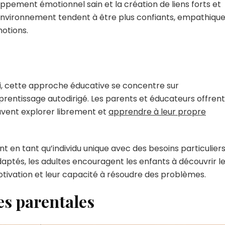
loppement émotionnel sain et la création de liens forts et
 environnement tendent à être plus confiants, empathiqu
otions.
ri, cette approche éducative se concentre sur
apprentissage autodirigé. Les parents et éducateurs offrent
uvent explorer librement et
apprendre à leur propre
t en tant qu’individu unique avec des besoins particuliers
daptés, les adultes encouragent les enfants à découvrir l
otivation et leur capacité à résoudre des problèmes.
es parentales