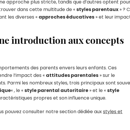
ne approche plus stricte, tandis que d’autres optent pou
rouver dans cette multitude de «
styles parentaux
» ? 
ant les diverses «
approches éducatives
» et leur impac
une introduction aux concepts
 comportements des parents envers leurs enfants. Ces
endre l’impact des «
attitudes parentales
» sur le
. Parmi les nombreux styles, trois principaux sont souv
tique
« , le «
style parental autoritaire
» et le «
style
aractéristiques propres et son influence unique.
ous pouvez consulter notre section dédiée aux
styles et