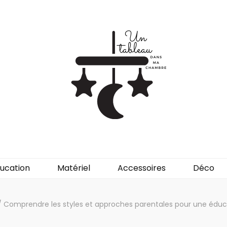
ansmachambre
ucation
Matériel
Accessoires
Déco
/
Comprendre les styles et approches parentales pour une édu