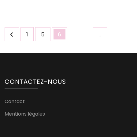
Pagination
Page
Page
Page
1
5
6
…
des
publications
CONTACTEZ-NOUS
Contact
Mentions légales