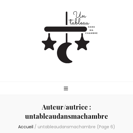
Untableaudans
Parlons de la parentalité
Auteur/autrice :
untableaudansmachambre
Accueil
/
untableaudansmachambre
(Page 6)