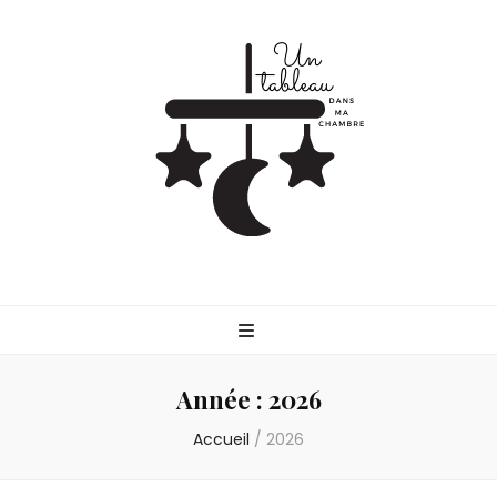
Untableaudans
Parlons de la parentalité
Année :
2026
Accueil
/
2026